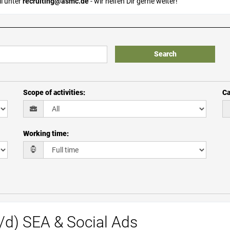
l unter
recruiting@asmc.de
- wir helfen Dir gerne weiter!
Search
Scope of activities
:
Ca
Working time
:
/d) SEA & Social Ads