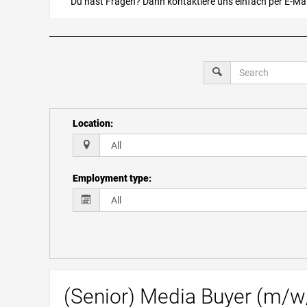
Du hast Fragen? Dann kontaktiere uns einfach per E-Mai
Location
:
Employment type
:
(Senior) Media Buyer (m/w