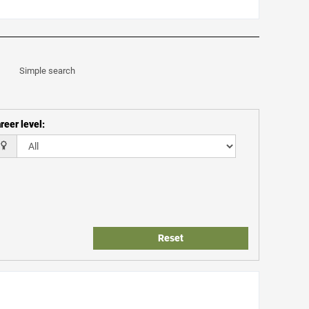
Simple search
reer level
:
Reset